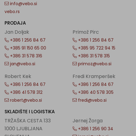
info@vebo.si
vebo.rs
PRODAJA
Jan Doljak
Primož Pirc
+386 1 256 84 67
+386 1 256 84 67
+385 91 150 65 00
+385 95 722 94 15
+386 31 578 316
+386 31 578 315
jan@vebo.si
primoz@vebo.si
Robert Kek
Fredi Kramperšek
+386 1 256 84 67
+386 1 256 84 67
+386 41 578 312
+386 40 578 305
robert@vebo.si
fredi@vebo.si
SKLADIŠTE I LOGISTIKA
TRŽAŠKA CESTA 133
Jernej Žorga
1000 LJUBLJANA
+386 1 256 90 34