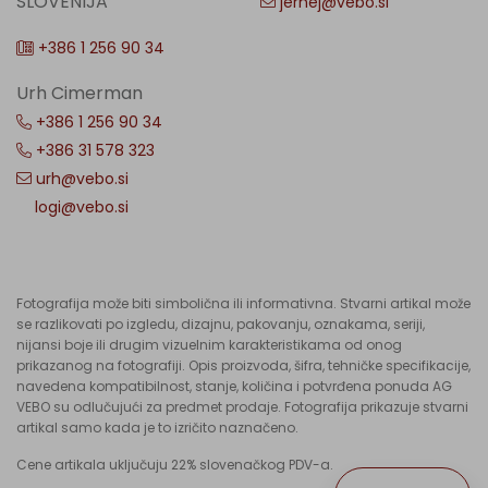
SLOVENIJA
jernej@vebo.si
+386 1 256 90 34
Urh Cimerman
+386 1 256 90 34
+386 31 578 323
urh@vebo.si
logi@vebo.si
Fotografija može biti simbolična ili informativna. Stvarni artikal može
se razlikovati po izgledu, dizajnu, pakovanju, oznakama, seriji,
nijansi boje ili drugim vizuelnim karakteristikama od onog
prikazanog na fotografiji. Opis proizvoda, šifra, tehničke specifikacije,
navedena kompatibilnost, stanje, količina i potvrđena ponuda AG
VEBO su odlučujući za predmet prodaje. Fotografija prikazuje stvarni
artikal samo kada je to izričito naznačeno.
Cene artikala uključuju 22% slovenačkog PDV-a.