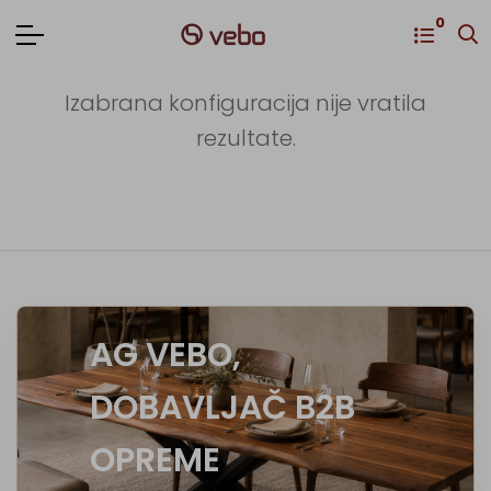
0
Izabrana konfiguracija nije vratila
rezultate.
AG VEBO,
DOBAVLJAČ B2B
OPREME