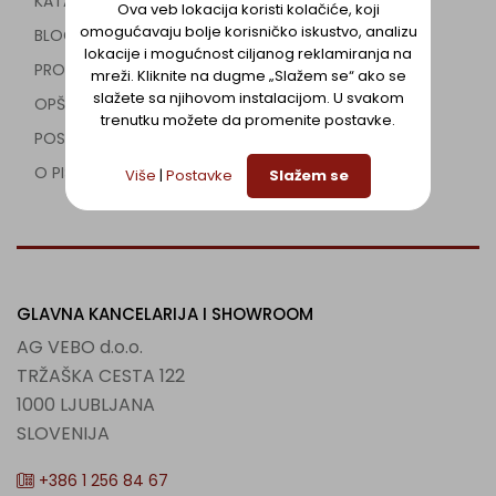
KATALOZI
Ova veb lokacija koristi kolačiće, koji
omogućavaju bolje korisničko iskustvo, analizu
BLOG
lokacije i mogućnost ciljanog reklamiranja na
PROJEKTI
mreži. Kliknite na dugme „Slažem se“ ako se
slažete sa njihovom instalacijom. U svakom
OPŠTI USLOVI
trenutku možete da promenite postavke.
POSEBNI USLOVI
O PIŠKOTKIH
Više
|
Postavke
Slažem se
GLAVNA KANCELARIJA I SHOWROOM
AG VEBO d.o.o.
TRŽAŠKA CESTA 122
1000 LJUBLJANA
SLOVENIJA
+386 1 256 84 67