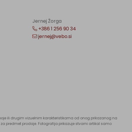
Jernej Žorga
+386 1 256 90 34
jernej@vebo.si
si boje ili drugim vizuelnim karakteristikama od onog prikazanog na
i za predmet prodaje. Fotografija prikazuje stvarni artikal samo