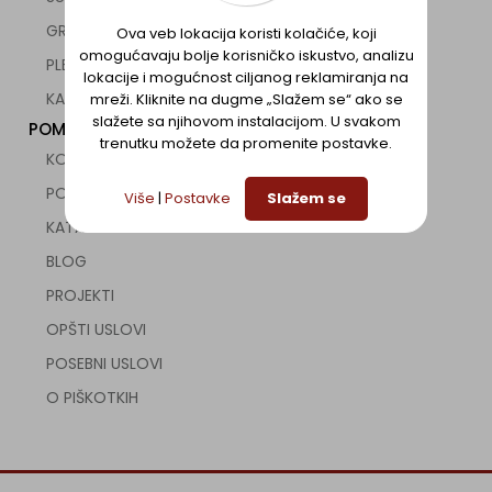
GRIJALICE ZA TERASE
Ova veb lokacija koristi kolačiće, koji
omogućavaju bolje korisničko iskustvo, analizu
PLETENICA ZA ZAKLJUČAVANJE
lokacije i mogućnost ciljanog reklamiranja na
KANCELARIJSKA OPREMA
mreži. Kliknite na dugme „Slažem se“ ako se
slažete sa njihovom instalacijom. U svakom
POMOĆ
trenutku možete da promenite postavke.
KONTAKT
POLOVNA UGOSTITELJSKA OPREMA
Više
|
Postavke
Slažem se
KATALOZI
BLOG
PROJEKTI
OPŠTI USLOVI
POSEBNI USLOVI
O PIŠKOTKIH