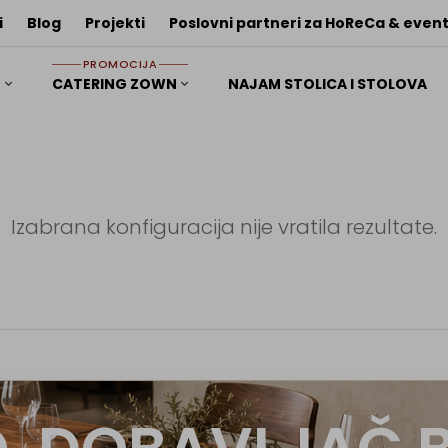
i
Blog
Projekti
Poslovni partneri za HoReCa & event
PROMOCIJA
I
CATERING ZOWN
NAJAM STOLICA I STOLOVA
Izabrana konfiguracija nije vratila rezultate.