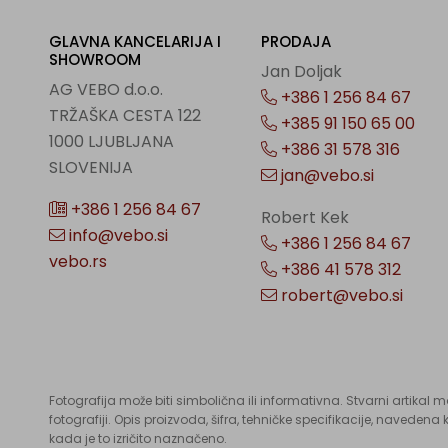
GLAVNA KANCELARIJA I
PRODAJA
SHOWROOM
Jan Doljak
AG VEBO d.o.o.
+386 1 256 84 67
TRŽAŠKA CESTA 122
+385 91 150 65 00
1000 LJUBLJANA
+386 31 578 316
SLOVENIJA
jan@vebo.si
+386 1 256 84 67
Robert Kek
info@vebo.si
+386 1 256 84 67
vebo.rs
+386 41 578 312
robert@vebo.si
Fotografija može biti simbolična ili informativna. Stvarni artikal 
fotografiji. Opis proizvoda, šifra, tehničke specifikacije, naveden
kada je to izričito naznačeno.