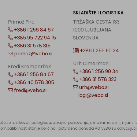
SKLADIŠTE I LOGISTIKA
Primož Pirc
TRŽAŠKA CESTA 133
+386 1 256 84 67
1000 LJUBLJANA
+385 95 722 94 15
SLOVENIJA
+386 31 578 315
+386 1 256 90 34
primoz@vebo.si
Urh Cimerman
Fredi Kramperšek
+386 1 256 90 34
+386 1 256 84 67
+386 31 578 323
+386 40 578 305
urh@vebo.si
fredi@vebo.si
logi@vebo.si
može se razlikovati po izgledu, dizajnu, pakovanju, oznakama, seriji, nijan
a kompatibilnost, stanje, količina i potvrđena ponuda AG VEBO su odlučujuć